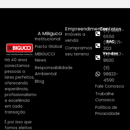
Empreendimentos
Contatos
(11) 5067-
A MBigucci
Imóveis a
6550
Institucional
venda
SAC
(11) 5071-
Pacto Global
Compramos
3123
Vendas
MBIGUCCI
seu terreno
(11) 4367-
Há 40 anos
News
8600
conectamos
Responsabilidade
(11)
pessoas a
Ambiental
98823-
lares perfeitos,
4590
Blog
oferecendo
Fale Conosco
experiência,
Trabalhe
profissionalismo
Conosco
e excelência
em cada
Política de
transação.
Privacidade
É por isso que
fomos eleitos