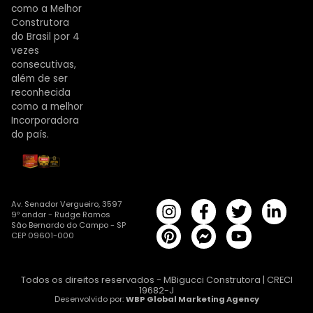
como a Melhor
Construtora
do Brasil por 4
vezes
consecutivas,
além de ser
reconhecida
como a melhor
Incorporadora
do país.
Av. Senador Vergueiro, 3597
9º andar - Rudge Ramos
São Bernardo do Campo - SP
CEP 09601-000
Todos os direitos reservados - MBigucci Construtora | CRECI
19682-J
Desenvolvido por:
WBP Global Marketing Agency