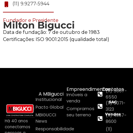
(11) 9.9277-5944
Fundador e Presidente
Milton Bigucci
Data de fundação: 7 de outubro de 1983
Certificações: ISO 9001:2015 (qualidade total)
Empreendimentos
Contatos
(11) 5067-
A MBigucci
Imóveis a
6550
Institucional
venda
SAC
(11) 5071-
Pacto Global
Compramos
3123
Vendas
MBIGUCCI
seu terreno
(11) 4367-
Há 40 anos
News
8600
conectamos
Responsabilidade
(11)
pessoas a