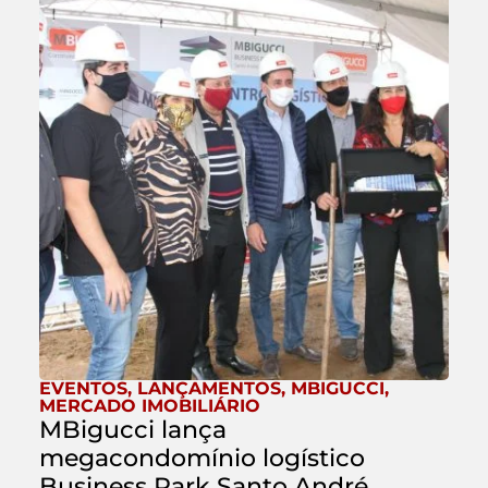
EVENTOS
,
LANÇAMENTOS
,
MBIGUCCI
,
MERCADO IMOBILIÁRIO
MBigucci lança
megacondomínio logístico
Business Park Santo André