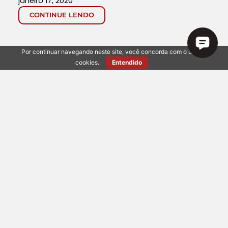
janeiro 17, 2020
CONTINUE LENDO
Por continuar navegando neste site, você concorda com o uso de
cookies.
Entendido
LANÇAMENTOS
,
MBIGUCCI
,
MERCADO
IMOBILIÁRIO
MBigucci destaca retomada do
mercado no Bom Dia Brasil, da
Rede Globo
fevereiro 28, 2018
CONTINUE LENDO