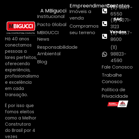
Empreendimentos
Contatos
(11) 5067-
A MBigucci
Imóveis a
6550
Institucional
venda
SAC
(11) 5071-
Pacto Global
Compramos
3123
Vendas
MBIGUCCI
seu terreno
(11) 4367-
Há 40 anos
News
8600
conectamos
Responsabilidade
(11)
pessoas a
Ambiental
98823-
lares perfeitos,
4590
Blog
oferecendo
Fale Conosco
experiência,
Trabalhe
profissionalismo
Conosco
e excelência
em cada
Política de
transação.
Privacidade
É por isso que
fomos eleitos
como a Melhor
Construtora
do Brasil por 4
vezes