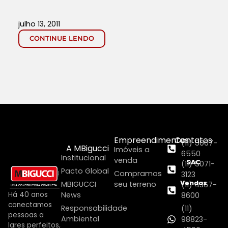
julho 13, 2011
CONTINUE LENDO
Empreendimentos
Contatos
(11) 5067-
A MBigucci
Imóveis a
6550
Institucional
venda
SAC
(11) 5071-
Pacto Global
Compramos
3123
Vendas
MBIGUCCI
seu terreno
(11) 4367-
Há 40 anos
News
8600
conectamos
Responsabilidade
(11)
pessoas a
Ambiental
98823-
lares perfeitos,