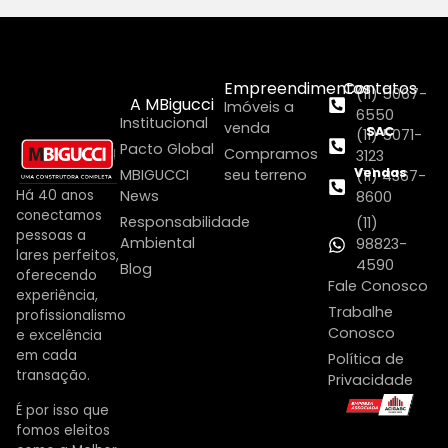
Empreendimentos
Contatos
(11) 5067-
A MBigucci
Imóveis a
6550
Institucional
venda
SAC
(11) 5071-
Pacto Global
Compramos
3123
Vendas
MBIGUCCI
seu terreno
(11) 4367-
Há 40 anos
News
8600
conectamos
Responsabilidade
(11)
pessoas a
Ambiental
98823-
lares perfeitos,
4590
Blog
oferecendo
Fale Conosco
experiência,
Trabalhe
profissionalismo
Conosco
e excelência
em cada
Política de
transação.
Privacidade
É por isso que
fomos eleitos