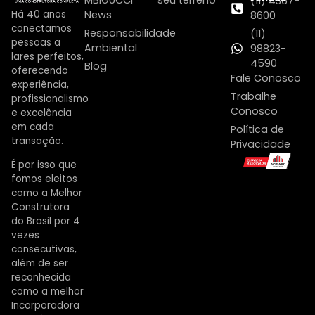
(11) 4367-
Há 40 anos
News
8600
conectamos
Responsabilidade
(11)
pessoas a
Ambiental
98823-
lares perfeitos,
4590
Blog
oferecendo
Fale Conosco
experiência,
Trabalhe
profissionalismo
Conosco
e excelência
em cada
Política de
transação.
Privacidade
É por isso que
fomos eleitos
como a Melhor
Construtora
do Brasil por 4
vezes
consecutivas,
além de ser
reconhecida
como a melhor
Incorporadora