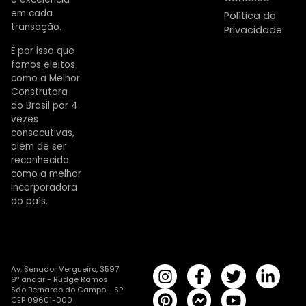
em cada
Política de
transação.
Privacidade
É por isso que
fomos eleitos
como a Melhor
Construtora
do Brasil por 4
vezes
consecutivas,
além de ser
reconhecida
como a melhor
Incorporadora
do país.
Av. Senador Vergueiro, 3597
9º andar - Rudge Ramos
São Bernardo do Campo - SP
CEP 09601-000