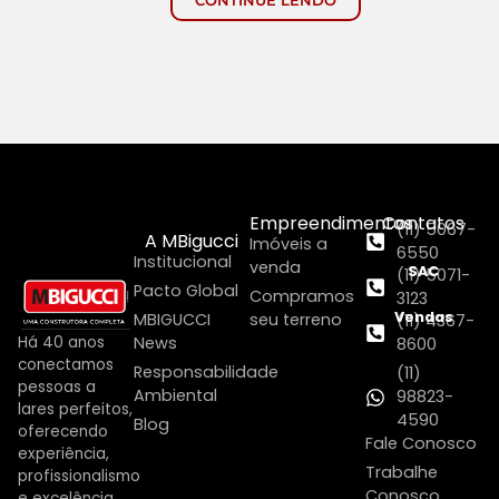
CONTINUE LENDO
Empreendimentos
Contatos
(11) 5067-
A MBigucci
Imóveis a
6550
Institucional
venda
SAC
(11) 5071-
Pacto Global
Compramos
3123
Vendas
MBIGUCCI
seu terreno
(11) 4367-
Há 40 anos
News
8600
conectamos
Responsabilidade
(11)
pessoas a
Ambiental
98823-
lares perfeitos,
4590
Blog
oferecendo
Fale Conosco
experiência,
Trabalhe
profissionalismo
Conosco
e excelência