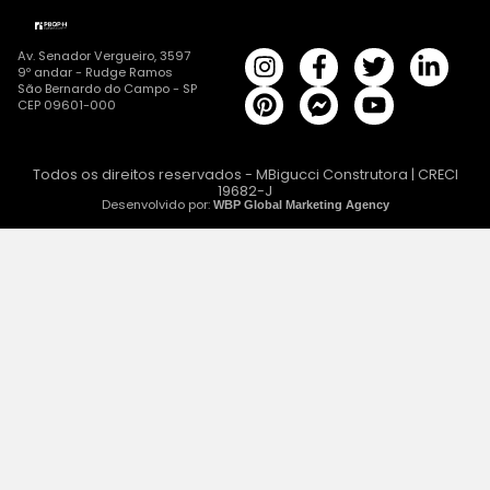
Av. Senador Vergueiro, 3597
9º andar - Rudge Ramos
São Bernardo do Campo - SP
CEP 09601-000
Todos os direitos reservados - MBigucci Construtora | CRECI
19682-J
Desenvolvido por:
WBP Global Marketing Agency