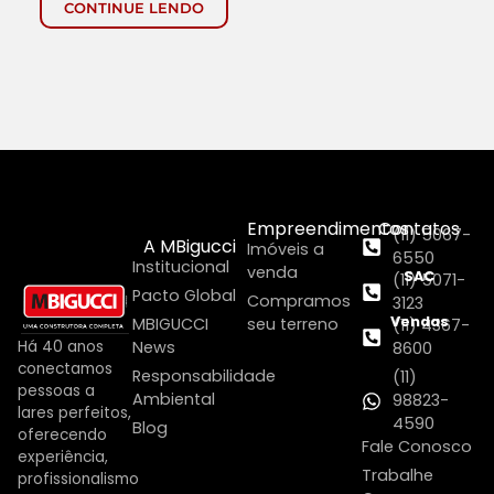
CONTINUE LENDO
Empreendimentos
Contatos
(11) 5067-
A MBigucci
Imóveis a
6550
Institucional
venda
SAC
(11) 5071-
Pacto Global
Compramos
3123
Vendas
MBIGUCCI
seu terreno
(11) 4367-
Há 40 anos
News
8600
conectamos
Responsabilidade
(11)
pessoas a
Ambiental
98823-
lares perfeitos,
4590
Blog
oferecendo
Fale Conosco
experiência,
Trabalhe
profissionalismo