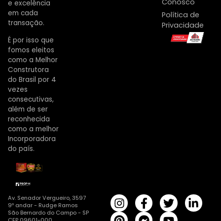
Conosco
e excelência
em cada
Política de
transação.
Privacidade
É por isso que
fomos eleitos
como a Melhor
Construtora
do Brasil por 4
vezes
consecutivas,
além de ser
reconhecida
como a melhor
Incorporadora
do país.
Av. Senador Vergueiro, 3597
9º andar - Rudge Ramos
São Bernardo do Campo - SP
CEP 09601-000