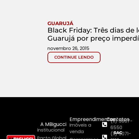
GUARUJÁ
Black Friday: Três dias d
Guarujá por preço imperdí
novembro 26, 2015
CONTINUE LENDO
Empreendimentos
Contatos
(11) 5067-
A MBigucci
Imóveis a
6550
Institucional
venda
SAC
(11) 5071-
Pacto Global