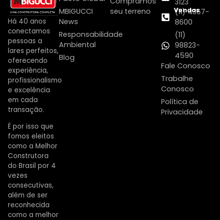
Compramos
3123
Vendas
MBIGUCCI
seu terreno
(11) 4367-
Há 40 anos
News
8600
conectamos
Responsabilidade
(11)
pessoas a
Ambiental
98823-
lares perfeitos,
4590
Blog
oferecendo
Fale Conosco
experiência,
Trabalhe
profissionalismo
Conosco
e excelência
em cada
Política de
transação.
Privacidade
É por isso que
fomos eleitos
como a Melhor
Construtora
do Brasil por 4
vezes
consecutivas,
além de ser
reconhecida
como a melhor