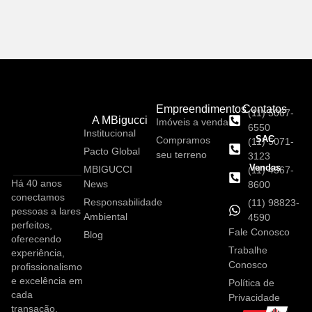
Empreendimentos
Contatos
(11) 5067-
A MBigucci
Imóveis a venda
6550
Institucional
SAC
Compramos
(11) 5071-
Pacto Global
seu terreno
3123
Vendas
MBIGUCCI
(11) 4367-
Há 40 anos
News
8600
conectamos
Responsabilidade
(11) 98823-
pessoas a lares
Ambiental
4590
perfeitos,
Fale Conosco
Blog
oferecendo
Trabalhe
experiência,
Conosco
profissionalismo
e excelência em
Política de
cada
Privacidade
transação.