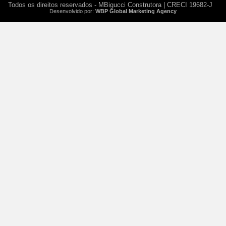
Todos os direitos reservados - MBigucci Construtora | CRECI 19682-J
Desenvolvido por:
WBP Global Marketing Agency