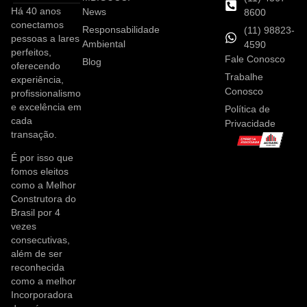
Há 40 anos
News
8600
conectamos
Responsabilidade
(11) 98823-
pessoas a lares
Ambiental
4590
perfeitos,
Fale Conosco
Blog
oferecendo
Trabalhe
experiência,
Conosco
profissionalismo
e excelência em
Política de
cada
Privacidade
transação.
É por isso que
fomos eleitos
como a Melhor
Construtora do
Brasil por 4
vezes
consecutivas,
além de ser
reconhecida
como a melhor
Incorporadora