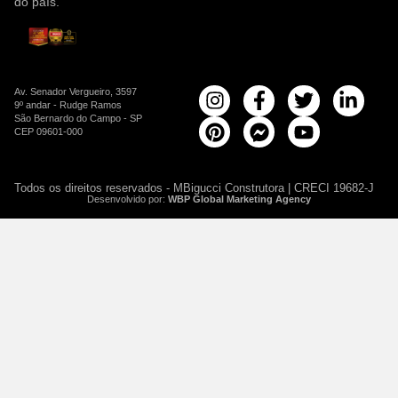
do país.
Av. Senador Vergueiro, 3597
9º andar - Rudge Ramos
São Bernardo do Campo - SP
CEP 09601-000
Todos os direitos reservados - MBigucci Construtora | CRECI 19682-J
Desenvolvido por:
WBP Global Marketing Agency