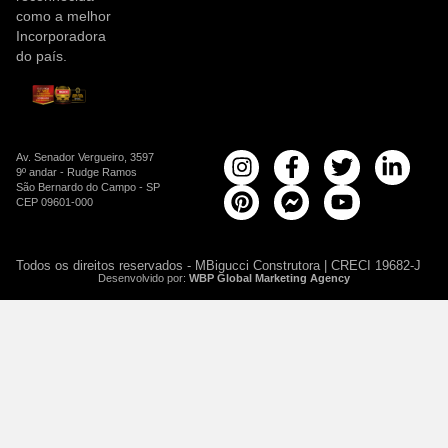
como a melhor
Incorporadora
do país.
Av. Senador Vergueiro, 3597
9º andar - Rudge Ramos
São Bernardo do Campo - SP
CEP 09601-000
Todos os direitos reservados - MBigucci Construtora | CRECI 19682-J
Desenvolvido por:
WBP Global Marketing Agency