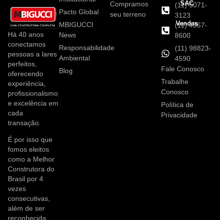
SAC
Compramos
(11) 5071-
Pacto Global
seu terreno
3123
Vendas
MBIGUCCI
(11) 4367-
Há 40 anos
News
8600
conectamos
Responsabilidade
(11) 98823-
pessoas a lares
Ambiental
4590
perfeitos,
Fale Conosco
Blog
oferecendo
Trabalhe
experiência,
Conosco
profissionalismo
e excelência em
Política de
cada
Privacidade
transação.
É por isso que
fomos eleitos
como a Melhor
Construtora do
Brasil por 4
vezes
consecutivas,
além de ser
reconhecida