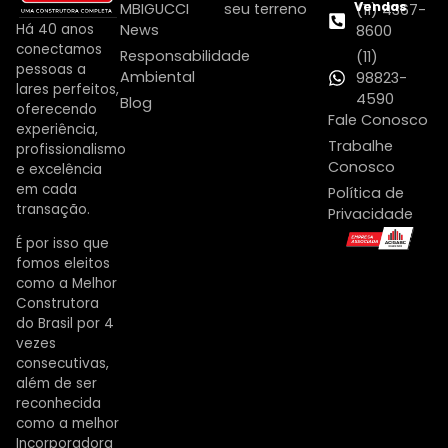
Vendas
MBIGUCCI
seu terreno
(11) 4367-
Há 40 anos
News
8600
conectamos
Responsabilidade
(11)
pessoas a
Ambiental
98823-
lares perfeitos,
4590
Blog
oferecendo
Fale Conosco
experiência,
Trabalhe
profissionalismo
Conosco
e excelência
em cada
Política de
transação.
Privacidade
É por isso que
fomos eleitos
como a Melhor
Construtora
do Brasil por 4
vezes
consecutivas,
além de ser
reconhecida
como a melhor
Incorporadora