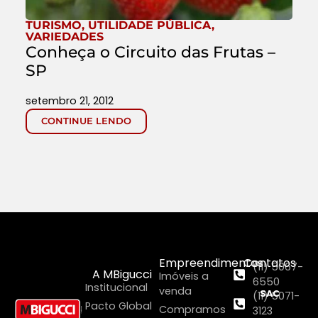
TURISMO
,
UTILIDADE PÚBLICA
,
VARIEDADES
Conheça o Circuito das Frutas –
SP
setembro 21, 2012
CONTINUE LENDO
Empreendimentos
Contatos
(11) 5067-
A MBigucci
Imóveis a
6550
Institucional
venda
SAC
(11) 5071-
Pacto Global
Compramos
3123