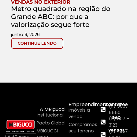
VENDAS NO EXTERIOR
Metro quadrado na região do
Grande ABC: por que a
valorização segue forte
junho 9, 2026
CONTINUE LENDO
Empreendimentos
Contatos
(11) 5067-
A MBigucci
Imóveis a
6550
Institucional
venda
SAC
(11) 5071-
Pacto Global
Compramos
3123
Vendas
MBIGUCCI
seu terreno
(11) 4367-