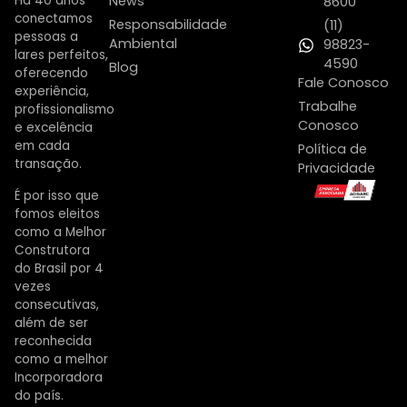
Há 40 anos
News
8600
conectamos
Responsabilidade
(11)
pessoas a
Ambiental
98823-
lares perfeitos,
4590
Blog
oferecendo
Fale Conosco
experiência,
Trabalhe
profissionalismo
Conosco
e excelência
em cada
Política de
transação.
Privacidade
É por isso que
fomos eleitos
como a Melhor
Construtora
do Brasil por 4
vezes
consecutivas,
além de ser
reconhecida
como a melhor
Incorporadora
do país.