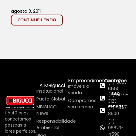
agosto 3, 2011
CONTINUE LENDO
Empreendimentos
Contatos
(11) 5067-
A MBigucci
Imóveis a
6550
Institucional
venda
SAC
(11) 5071-
Pacto Global
Compramos
3123
Vendas
MBIGUCCI
seu terreno
(11) 4367-
Há 40 anos
News
8600
conectamos
Responsabilidade
(11)
pessoas a
Ambiental
98823-
lares perfeitos,
4590
Blog