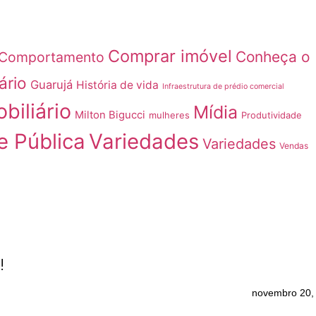
Comprar imóvel
Conheça o
Comportamento
ário
Guarujá
História de vida
Infraestrutura de prédio comercial
biliário
Mídia
Milton Bigucci
mulheres
Produtividade
e Pública
Variedades
Variedades
Vendas
!
novembro 20,