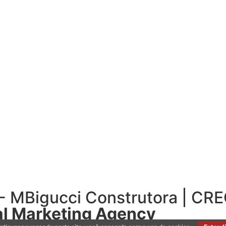
 - MBigucci Construtora | CR
l Marketing Agency