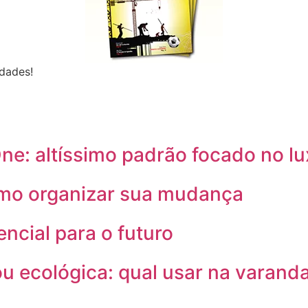
dades!
e: altíssimo padrão focado no lux
omo organizar sua mudança
encial para o futuro
ou ecológica: qual usar na varand