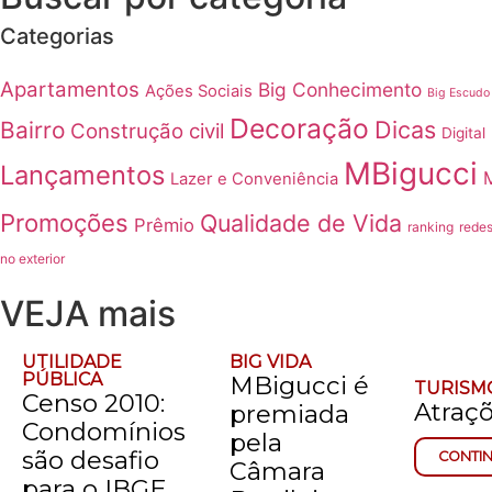
Categorias
Apartamentos
Big Conhecimento
Ações Sociais
Big Escudo
Decoração
Dicas
Bairro
Construção civil
Digital
MBigucci
Lançamentos
Lazer e Conveniência
Promoções
Qualidade de Vida
Prêmio
ranking
redes
no exterior
VEJA mais
UTILIDADE
BIG VIDA
PÚBLICA
MBigucci é
TURISM
Censo 2010:
Atraç
premiada
Condomínios
pela
são desafio
CONTI
Câmara
para o IBGE