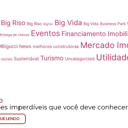
Big Vida
Big Riso
Big Riso
Big Vida
Business Park
BigTec
Eventos
Financiamento Imobili
Entrega de chaves
Mercado Imo
MBigucci News
melhores construtoras
Utilidad
Turismo
Sustentável
Uncategorized
 sociais
O
ões imperdíveis que você deve conhecer
NUE LENDO