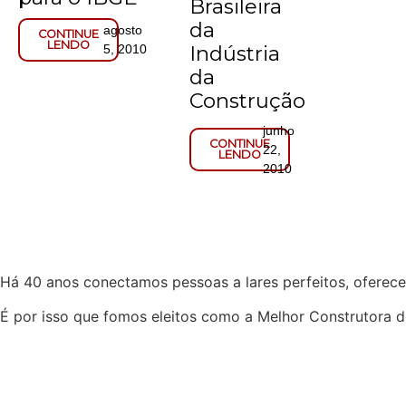
Brasileira
da
agosto
CONTINUE
LENDO
Indústria
5, 2010
da
Construção
junho
CONTINUE
22,
LENDO
2010
Há 40 anos conectamos pessoas a lares perfeitos, oferece
É por isso que fomos eleitos como a Melhor Construtora d