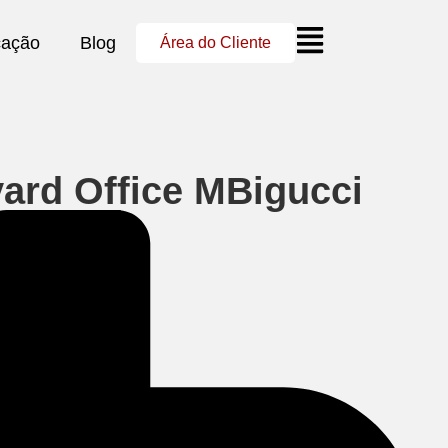
cação
Blog
Área do Cliente
ard Office MBigucci