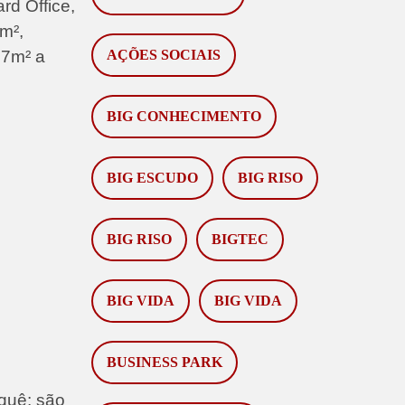
rd Office,
m²,
37m² a
AÇÕES SOCIAIS
BIG CONHECIMENTO
BIG ESCUDO
BIG RISO
BIG RISO
BIGTEC
BIG VIDA
BIG VIDA
BUSINESS PARK
rquê: são