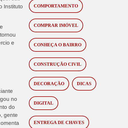
COMPORTAMENTO
 Instituto
COMPRAR IMÓVEL
de
 tornou
rcio e
CONHEÇA O BAIRRO
CONSTRUÇÃO CIVIL
DECORAÇÃO
DICAS
ciante
egou no
DIGITAL
nto do
, gente
ENTREGA DE CHAVES
 comenta