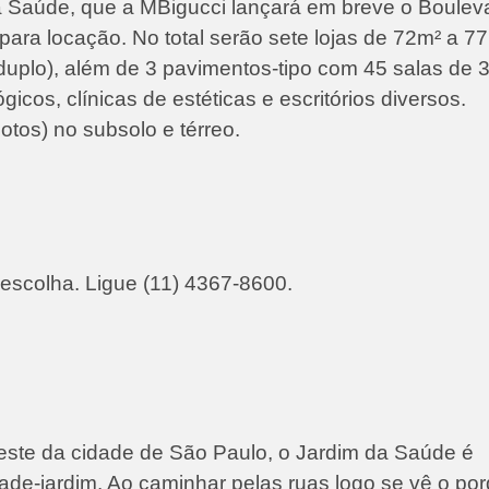
a Saúde, que a MBigucci lançará em breve o Bouleva
ara locação. No total serão sete lojas de 72m² a 77
 duplo), além de 3 pavimentos-tipo com 45 salas de 
icos, clínicas de estéticas e escritórios diversos.
tos) no subsolo e térreo.
escolha. Ligue (11) 4367-8600.
udeste da cidade de São Paulo, o Jardim da Saúde é
ade-jardim. Ao caminhar pelas ruas logo se vê o po