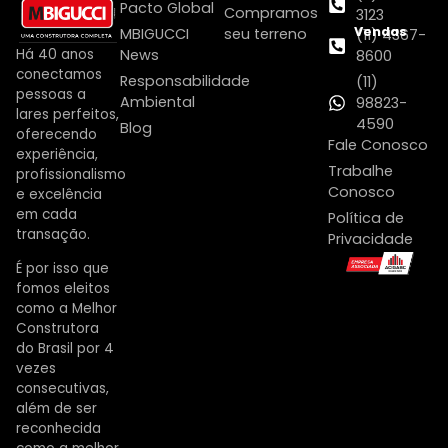
Pacto Global
Compramos
3123
Vendas
MBIGUCCI
seu terreno
(11) 4367-
Há 40 anos
News
8600
conectamos
Responsabilidade
(11)
pessoas a
Ambiental
98823-
lares perfeitos,
4590
Blog
oferecendo
Fale Conosco
experiência,
Trabalhe
profissionalismo
Conosco
e excelência
em cada
Política de
transação.
Privacidade
É por isso que
fomos eleitos
como a Melhor
Construtora
do Brasil por 4
vezes
consecutivas,
além de ser
reconhecida