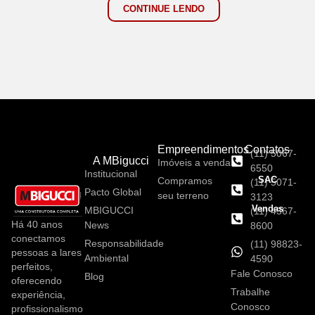
CONTINUE LENDO
Empreendimentos
Contatos
(11) 5067-
A MBigucci
Imóveis a venda
6550
Institucional
SAC
Compramos
(11) 5071-
Pacto Global
seu terreno
3123
Vendas
MBIGUCCI
(11) 4367-
Há 40 anos
News
8600
conectamos
Responsabilidade
(11) 98823-
pessoas a lares
Ambiental
4590
perfeitos,
Fale Conosco
Blog
oferecendo
Trabalhe
experiência,
Conosco
profissionalismo