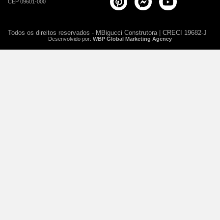
CEP 09601-000
Todos os direitos reservados - MBigucci Construtora | CRECI 19682-J
Desenvolvido por:
WBP Global Marketing Agency