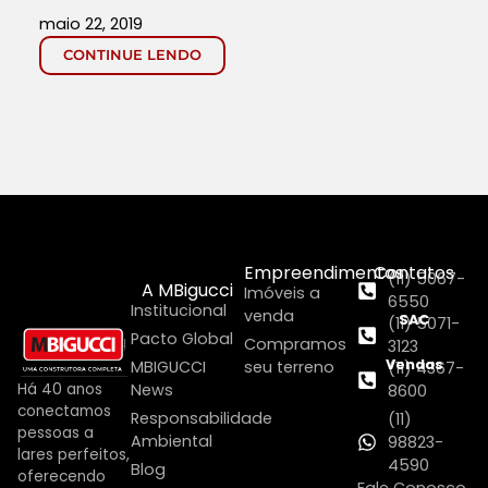
maio 22, 2019
CONTINUE LENDO
Empreendimentos
Contatos
(11) 5067-
A MBigucci
Imóveis a
6550
Institucional
venda
SAC
(11) 5071-
Pacto Global
Compramos
3123
Vendas
MBIGUCCI
seu terreno
(11) 4367-
Há 40 anos
News
8600
conectamos
Responsabilidade
(11)
pessoas a
Ambiental
98823-
lares perfeitos,
4590
Blog
oferecendo
Fale Conosco