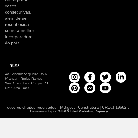
vezes
consecutivas,
além de ser
reconhecida
como a melhor
Incorporadora
do país.
Av. Senador Vergueiro, 3597
9º andar - Rudge Ramos
São Bernardo do Campo - SP
CEP 09601-000
Todos os direitos reservados - MBigucci Construtora | CRECI 19682-J
Desenvolvido por:
WBP Global Marketing Agency