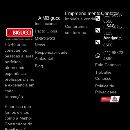
Empreendimentos
Contatos
(11) 5067-
A MBigucci
Imóveis a venda
6550
Institucional
SAC
Compramos
(11) 5071-
Pacto Global
seu terreno
3123
Vendas
MBIGUCCI
(11) 4367-
Há 40 anos
News
8600
conectamos
Responsabilidade
(11) 98823-
pessoas a lares
Ambiental
4590
perfeitos,
Fale Conosco
Blog
oferecendo
Trabalhe
experiência,
Conosco
profissionalismo
e excelência em
Política de
cada
Privacidade
transação.
É por isso que
fomos eleitos
como a Melhor
Construtora do
Brasil por 4