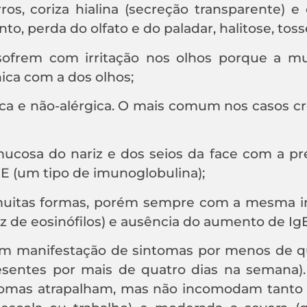
rros, coriza hialina (secreção transparente) e
o, perda do olfato e do paladar, halitose, toss
sofrem com irritação nos olhos porque a m
nica com a dos olhos;
rgica e não-alérgica. O mais comum nos casos cr
 mucosa do nariz e dos seios da face com a p
gE (um tipo de imunoglobulina);
 muitas formas, porém sempre com a mesma i
z de eosinófilos) e ausência do aumento de IgE
(com manifestação de sintomas por menos de q
esentes por mais de quatro dias na semana)
tomas atrapalham, mas não incomodam tanto 