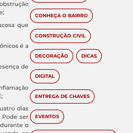
 obstrução
e;
CONHEÇA O BAIRRO
ucosa que
CONSTRUÇÃO CIVIL
ônicos é a
DECORAÇÃO
DICAS
resença de
DIGITAL
nflamação
;
ENTREGA DE CHAVES
uatro dias
. Pode ser
EVENTOS
durante o