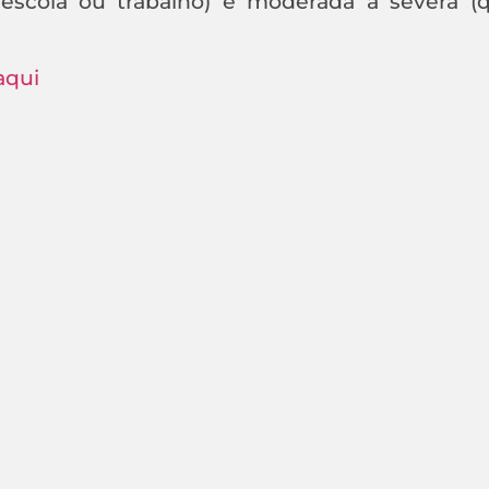
e, escola ou trabalho) e moderada a severa 
aqui