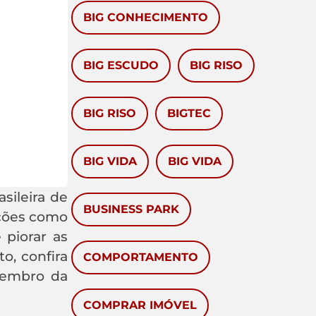
BIG CONHECIMENTO
BIG ESCUDO
BIG RISO
BIG RISO
BIGTEC
BIG VIDA
BIG VIDA
sileira de
BUSINESS PARK
ações como
 piorar as
o, confira
COMPORTAMENTO
 membro da
COMPRAR IMÓVEL