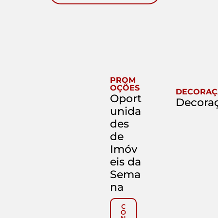
PROM
OÇÕES
DECORA
Oport
Decoraç
unida
des
de
Imóv
eis da
Sema
na
C
O