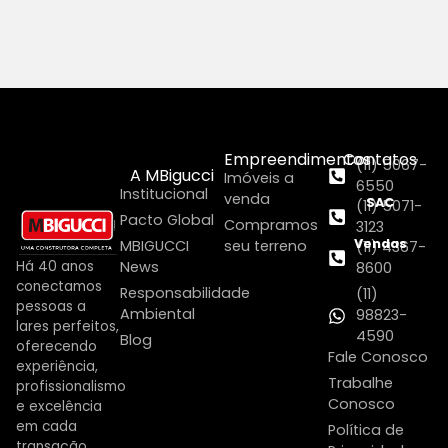
Empreendimentos
Contatos
(11) 5067-
A MBigucci
Imóveis a
6550
Institucional
venda
SAC
(11) 5071-
Pacto Global
Compramos
3123
Vendas
MBIGUCCI
seu terreno
(11) 4367-
Há 40 anos
News
8600
conectamos
Responsabilidade
(11)
pessoas a
Ambiental
98823-
lares perfeitos,
4590
Blog
oferecendo
Fale Conosco
experiência,
Trabalhe
profissionalismo
Conosco
e excelência
em cada
Política de
transação.