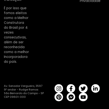
Privacidade
É por isso que
fomos eleitos
como a Melhor
Construtora
do Brasil por 4
vezes
consecutivas,
além de ser
reconhecida
como a melhor
Incorporadora
do país.
Av. Senador Vergueiro, 3597
9º andar - Rudge Ramos
São Bernardo do Campo - SP
CEP 09601-000