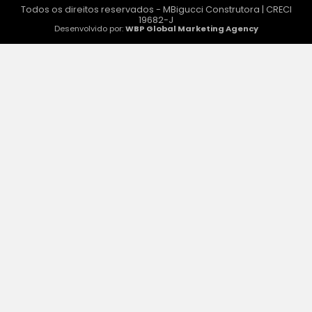
Todos os direitos reservados - MBigucci Construtora | CRECI
19682-J
Desenvolvido por:
WBP Global Marketing Agency