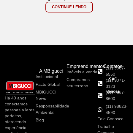
CONTINUE LENDO
Empreendimentos
Contatos
(11) 5067-
A MBigucci
Imóveis a venda
6550
Institucional
SAC
Compramos
(11) 5071-
Pacto Global
seu terreno
3123
Vendas
MBIGUCCI
(11) 4367-
Há 40 anos
News
8600
conectamos
Responsabilidade
(11) 98823-
pessoas a lares
Ambiental
4590
perfeitos,
Fale Conosco
Blog
oferecendo
Trabalhe
experiência,
Conosco