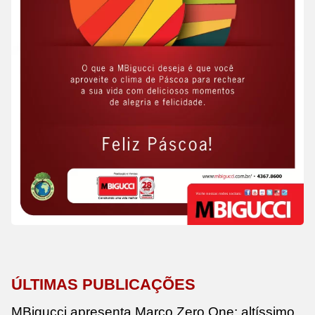
ÚLTIMAS PUBLICAÇÕES
MBigucci apresenta Marco Zero One: altíssimo