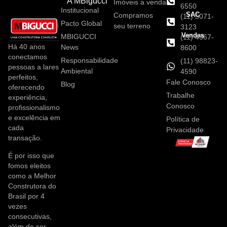
A MBigucci
Imóveis a venda
6550
Institucional
SAC
Compramos
(11) 5071-
Pacto Global
seu terreno
3123
Vendas
MBIGUCCI
(11) 4367-
Há 40 anos
News
8600
conectamos
Responsabilidade
(11) 98823-
pessoas a lares
Ambiental
4590
perfeitos,
Fale Conosco
Blog
oferecendo
Trabalhe
experiência,
Conosco
profissionalismo
e excelência em
Política de
cada
Privacidade
transação.
É por isso que
fomos eleitos
como a Melhor
Construtora do
Brasil por 4
vezes
consecutivas,
além de ser