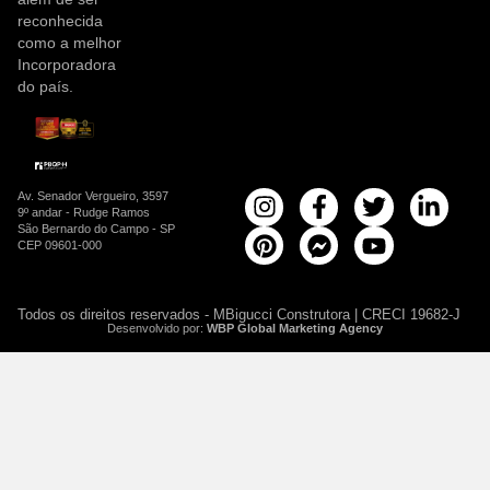
reconhecida
como a melhor
Incorporadora
do país.
Av. Senador Vergueiro, 3597
9º andar - Rudge Ramos
São Bernardo do Campo - SP
CEP 09601-000
Todos os direitos reservados - MBigucci Construtora | CRECI 19682-J
Desenvolvido por:
WBP Global Marketing Agency