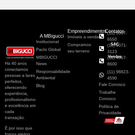
Empreendimentos
Contatos
(11) 5067-
A MBigucci
Imóveis a venda
6550
Institucional
SAC
Compramos
(11) 5071-
Pacto Global
seu terreno
3123
Vendas
MBIGUCCI
(11) 4367-
Há 40 anos
News
8600
conectamos
Responsabilidade
(11) 98823-
pessoas a lares
Ambiental
4590
perfeitos,
Fale Conosco
Blog
oferecendo
Trabalhe
experiência,
Conosco
profissionalismo
e excelência em
Política de
cada
Privacidade
transação.
É por isso que
fomos eleitos