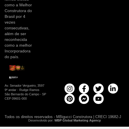
como a Melhor
Construtora do
Brasil por 4
vezes
consecutivas,
além de ser
reconhecida
como a melhor
Incorporadora
do país.
Av. Senador Vergueiro, 3597
9º andar - Rudge Ramos
São Bernardo do Campo - SP
CEP 09601-000
Todos os direitos reservados - MBigucci Construtora | CRECI 19682-J
Desenvolvido por:
WBP Global Marketing Agency