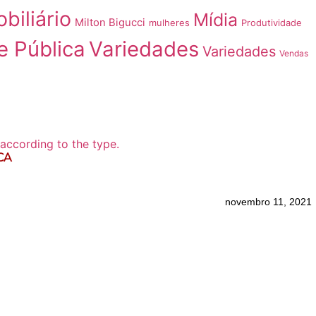
biliário
Mídia
Milton Bigucci
mulheres
Produtividade
e Pública
Variedades
Variedades
Vendas
CA
novembro 11, 2021