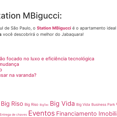
tation MBigucci:
ul de São Paulo, o
Station MBigucci
é o apartamento ideal
s
você descobrirá o melhor do Jabaquara!
o focado no luxo e eficiência tecnológica
 mudança
o
 usar na varanda?
Big Vida
Big Riso
Big Riso
Big Vida
Business Park
BigTec
Eventos
Financiamento Imobili
Entrega de chaves