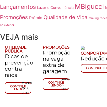
MBigucci
Lançamentos
Lazer e Conveniência
Promoções
Qualidade de Vida
Prêmio
ranking
redes
no exterior
VEJA mais
UTILIDADE
PROMOÇÕES
PÚBLICA
Promoção
COMPORTA
Dicas de
Redução 
na vaga
prevenção
extra de
contra
CONTINUE L
garagem
raios
junho
CONTINUE
feverei
9,
LENDO
CONTINUE
ro 3,
2011
LENDO
2011