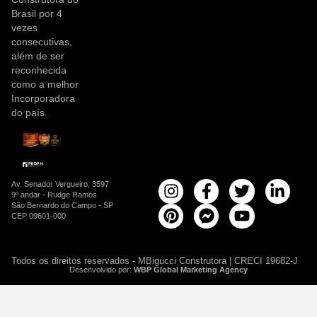
Brasil por 4
vezes
consecutivas,
além de ser
reconhecida
como a melhor
Incorporadora
do país.
Av. Senador Vergueiro, 3597
9º andar - Rudge Ramos
São Bernardo do Campo - SP
CEP 09601-000
Todos os direitos reservados - MBigucci Construtora | CRECI 19682-J
Desenvolvido por:
WBP Global Marketing Agency