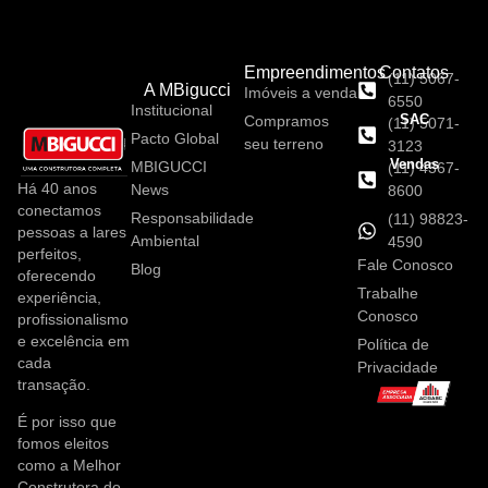
Empreendimentos
Contatos
(11) 5067-
A MBigucci
Imóveis a venda
6550
Institucional
SAC
Compramos
(11) 5071-
Pacto Global
seu terreno
3123
Vendas
MBIGUCCI
(11) 4367-
Há 40 anos
News
8600
conectamos
Responsabilidade
(11) 98823-
pessoas a lares
Ambiental
4590
perfeitos,
Fale Conosco
Blog
oferecendo
Trabalhe
experiência,
Conosco
profissionalismo
e excelência em
Política de
cada
Privacidade
transação.
É por isso que
fomos eleitos
como a Melhor
Construtora do