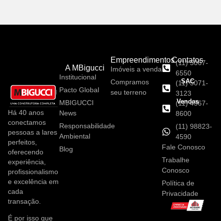
Empreendimentos
Contatos
(11) 5067-
A MBigucci
Imóveis a venda
6550
Institucional
SAC
Compramos
(11) 5071-
Pacto Global
seu terreno
3123
Vendas
MBIGUCCI
(11) 4367-
Há 40 anos
News
8600
conectamos
Responsabilidade
(11) 98823-
pessoas a lares
Ambiental
4590
perfeitos,
Fale Conosco
Blog
oferecendo
Trabalhe
experiência,
Conosco
profissionalismo
e excelência em
Política de
cada
Privacidade
transação.
É por isso que