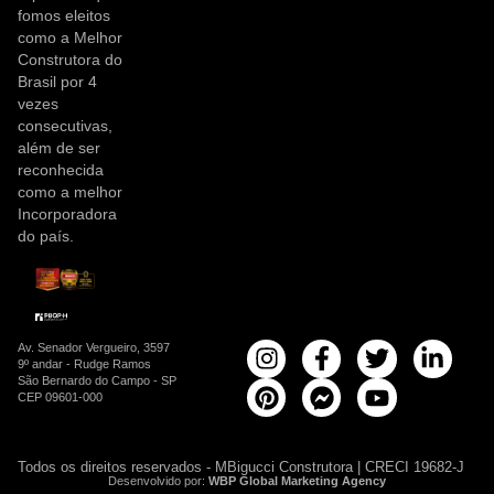
fomos eleitos
como a Melhor
Construtora do
Brasil por 4
vezes
consecutivas,
além de ser
reconhecida
como a melhor
Incorporadora
do país.
Av. Senador Vergueiro, 3597
9º andar - Rudge Ramos
São Bernardo do Campo - SP
CEP 09601-000
Todos os direitos reservados - MBigucci Construtora | CRECI 19682-J
Desenvolvido por:
WBP Global Marketing Agency