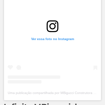
Ver essa foto no Instagram
Uma publicação compartilhada por MBigucci Construtora (19682-J) (@mbigucci)