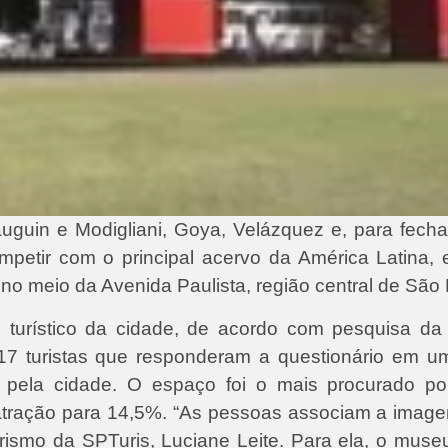
guin e Modigliani, Goya, Velázquez e, para fecha
 competir com o principal acervo da América Latina
no meio da Avenida Paulista, região central de São 
 turístico da cidade, de acordo com pesquisa da
817 turistas que responderam a questionário em u
as pela cidade. O espaço foi o mais procurado p
pal atração para 14,5%. “As pessoas associam a ima
urismo da SPTuris, Luciane Leite. Para ela, o muse