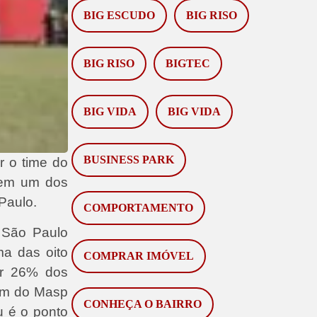
BIG ESCUDO
BIG RISO
BIG RISO
BIGTEC
BIG VIDA
BIG VIDA
BUSINESS PARK
r o time do
, em um dos
Paulo.
COMPORTAMENTO
 São Paulo
ma das oito
COMPRAR IMÓVEL
or 26% dos
gem do Masp
CONHEÇA O BAIRRO
u é o ponto