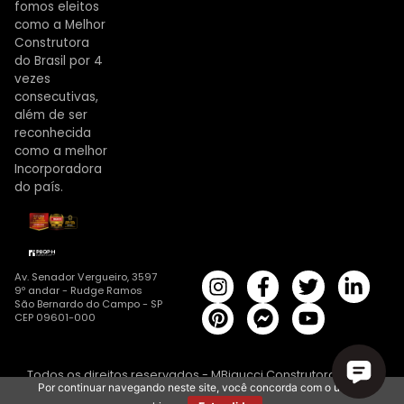
fomos eleitos
como a Melhor
Construtora
do Brasil por 4
vezes
consecutivas,
além de ser
reconhecida
como a melhor
Incorporadora
do país.
Av. Senador Vergueiro, 3597
9º andar - Rudge Ramos
São Bernardo do Campo - SP
CEP 09601-000
Todos os direitos reservados - MBigucci Construtora | CRECI
Por continuar navegando neste site, você concorda com o uso de
19682-J
Desenvolvido por:
WBP Global Marketing Agency