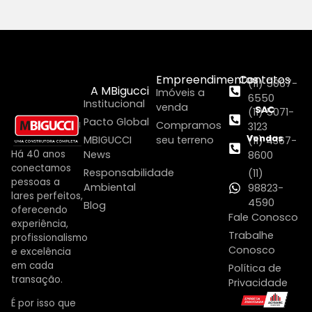
Empreendimentos
Contatos
(11) 5067-
A MBigucci
Imóveis a
6550
Institucional
venda
SAC
(11) 5071-
Pacto Global
Compramos
3123
Vendas
MBIGUCCI
seu terreno
(11) 4367-
Há 40 anos
News
8600
conectamos
Responsabilidade
(11)
pessoas a
Ambiental
98823-
lares perfeitos,
4590
Blog
oferecendo
Fale Conosco
experiência,
Trabalhe
profissionalismo
Conosco
e excelência
em cada
Política de
transação.
Privacidade
É por isso que