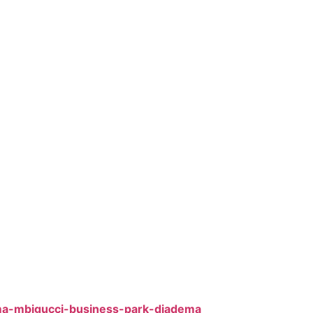
ma-mbigucci-business-park-diadema