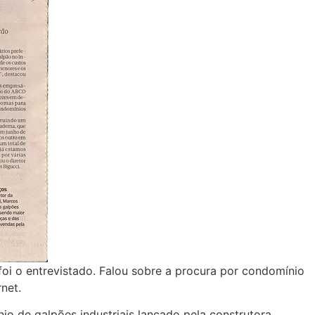
 foi o entrevistado. Falou sobre a procura por condomínio
net.
io de galpões industriais lançado pela construtora,