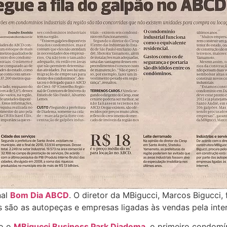
nal
Bom Dia ABCD
. O diretor da MBigucci, Marcos Bigucci,
s são as autopeças e empresas ligadas às vendas pela inter
po o
MBigucci Business Park Diadema
, o primeiro condomín