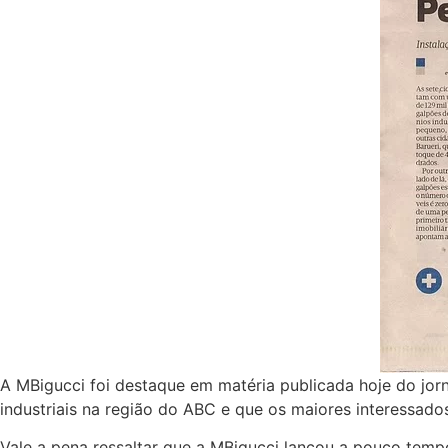
A MBigucci foi destaque em matéria publicada hoje do jor
industriais na região do ABC e que os maiores interessado
Vale a pena ressaltar que a MBigucci lançou a pouco tem