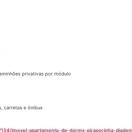
s
caminhões privativas por módulo
, carretas e ônibus
4/134/imovel-apartamento-de-dorms-piraporinha-diade