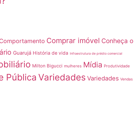
a?
Comprar imóvel
Conheça o
Comportamento
ário
Guarujá
História de vida
Infraestrutura de prédio comercial
biliário
Mídia
Milton Bigucci
mulheres
Produtividade
e Pública
Variedades
Variedades
Vendas