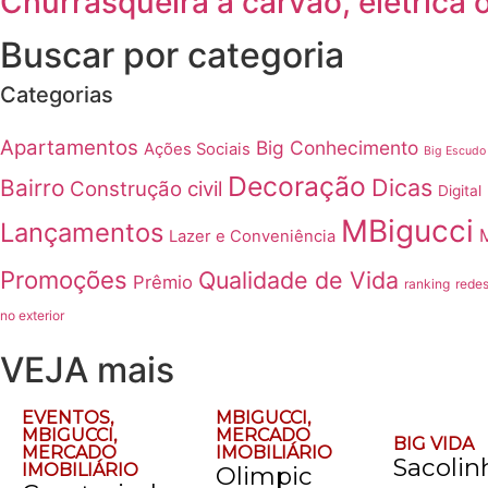
Churrasqueira a carvão, elétrica 
Buscar por categoria
Categorias
Apartamentos
Big Conhecimento
Ações Sociais
Big Escudo
Decoração
Dicas
Bairro
Construção civil
Digital
MBigucci
Lançamentos
Lazer e Conveniência
Promoções
Qualidade de Vida
Prêmio
ranking
redes
no exterior
VEJA mais
EVENTOS
,
MBIGUCCI
,
MBIGUCCI
,
MERCADO
BIG VIDA
MERCADO
IMOBILIÁRIO
Sacolin
IMOBILIÁRIO
Olimpic