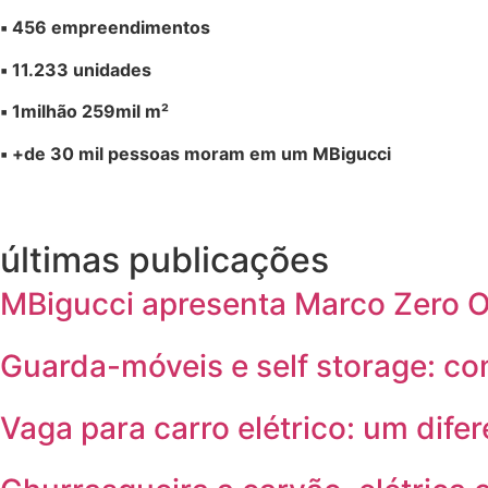
▪️ 456 empreendimentos
▪️ 11.233 unidades
▪️ 1milhão 259mil m²
▪️ +de 30 mil pessoas moram em um MBigucci
últimas publicações
MBigucci apresenta Marco Zero On
Guarda-móveis e self storage: c
Vaga para carro elétrico: um difer