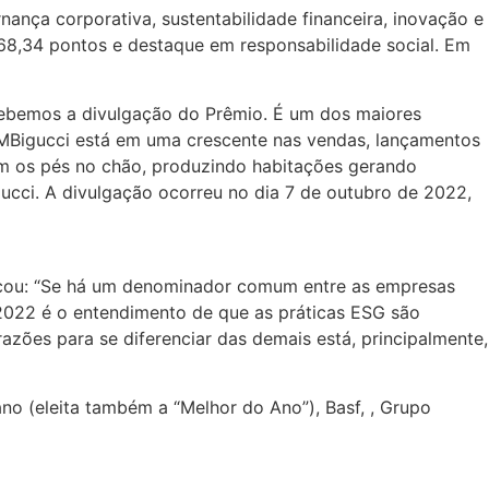
ança corporativa, sustentabilidade financeira, inovação e
368,34 pontos e destaque em responsabilidade social. Em
cebemos a divulgação do Prêmio. É um dos maiores
A MBigucci está em uma crescente nas vendas, lançamentos
om os pés no chão, produzindo habitações gerando
gucci. A divulgação ocorreu no dia 7 de outubro de 2022,
estacou: “Se há um denominador comum entre as empresas
022 é o entendimento de que as práticas ESG são
zões para se diferenciar das demais está, principalmente,
o (eleita também a “Melhor do Ano”), Basf, , Grupo