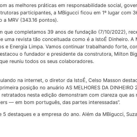
m as melhores práticas em responsabilidade social, govern
trutoras participantes, a MBigucci ficou em 1º lugar com 
o a MRV (343.16 pontos).
 em que completamos 39 anos de fundação (7/10/2022), re
de uma revista tão conceituada como é a IstoÉ Dinheiro. 
s e Energia Limpa. Vamos continuar trabalhando forte, c
estacou o fundador e presidente da construtora, Milton Bi
que reuniu todos os seus colaboradores.
irculando na internet, o diretor da IstoÉ, Celso Masson d
 primeira posição no anuário AS MELHORES DA DINHEIRO 2
 retratados nesta edição demonstram com clareza que as ra
ders — em bom português, das partes interessadas”.
 5 destaques e a empresa do ano. Além da MBigucci, Suzan