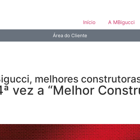
Início
A MBigucci
Área do Cliente
igucci
,
melhores construtora
4ª vez a “Melhor Constru