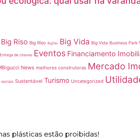
ou ecológica: qual usar na varand
Big Vida
Big Riso
Big Riso
Big Vida
Business Park
BigTec
Eventos
Financiamento Imobili
Entrega de chaves
Mercado Imo
MBigucci News
melhores construtoras
Utilidad
Turismo
Sustentável
Uncategorized
 sociais
has plásticas estão proibidas!