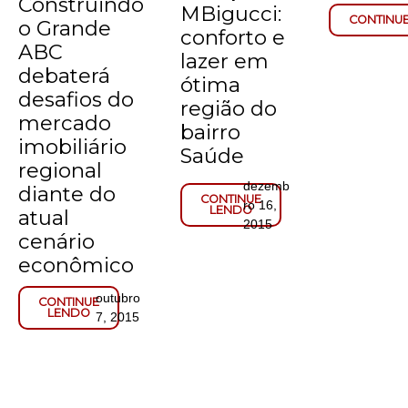
Construindo
MBigucci:
CONTINU
o Grande
conforto e
ABC
lazer em
debaterá
ótima
desafios do
região do
mercado
bairro
imobiliário
Saúde
regional
dezemb
diante do
CONTINUE
ro 16,
LENDO
atual
2015
cenário
econômico
outubro
CONTINUE
LENDO
7, 2015