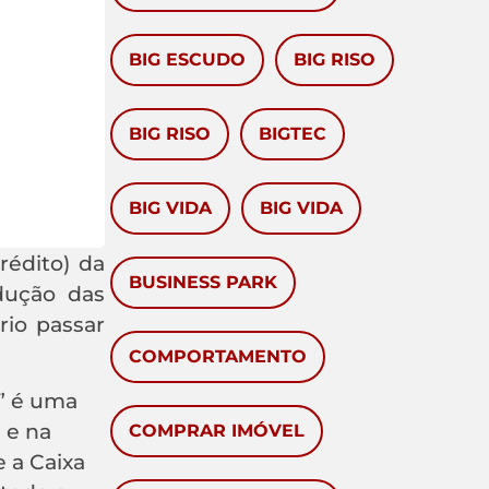
BIG ESCUDO
BIG RISO
BIG RISO
BIGTEC
BIG VIDA
BIG VIDA
rédito) da
BUSINESS PARK
dução das
rio passar
COMPORTAMENTO
A” é uma
 e na
COMPRAR IMÓVEL
 a Caixa