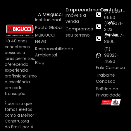
Empreendimentos
Contatos
(11) 5067-
A MBigucci
Imóveis a
6550
Institucional
venda
SAC
(11) 5071-
Pacto Global
Compramos
3123
MBIGUCCI
seu terreno
Vendas
(11) 4367-
Há 40 anos
News
8600
conectamos
Responsabilidade
(11)
pessoas a
Ambiental
98823-
lares perfeitos,
4590
Blog
oferecendo
Fale Conosco
experiência,
Trabalhe
profissionalismo
Conosco
e excelência
em cada
Política de
transação.
Privacidade
É por isso que
fomos eleitos
como a Melhor
Construtora
do Brasil por 4