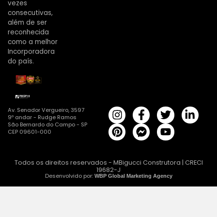
vezes
consecutivas,
além de ser
reconhecida
como a melhor
Incorporadora
do país.
Av. Senador Vergueiro, 3597
9º andar - Rudge Ramos
São Bernardo do Campo - SP
CEP 09601-000
Todos os direitos reservados - MBigucci Construtora | CRECI
19682-J
Desenvolvido por:
WBP Global Marketing Agency