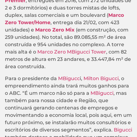
Premier
, entregues em 2016, com 272 unidades de
2 e 3 dormitórios) e duas torres mistas de lofts,
duplex, salas comerciais e um boulevard (
Marco
Zero Tower/Home
, entrega dia 21/02, com 423
unidades) e
Marco Zero Mix
(em construção, com
259 unidades). No total, são 89.085,55 m² de área
construída e 954 unidades no complexo. A torre
mais alta é o
Marco Zero MBigucci Tower
, com 82
metros de altura em 23 andares, e 33.447,84 m² de
área construída.
Para o presidente da
MBigucc
i,
Milton Bigucci
, o
empreendimento ainda trará muitos ganhos para
o ABC. “É um marco não só para a
MBigucci
, mas
também para nossa cidade e Região, que
continuará gerando centenas de empregos e
movimentando a economia local, pois aqui, em um
futuro próximo, se instalarão muitos consultórios e
escritórios de diversos segmentos”, explica.
Bigucci