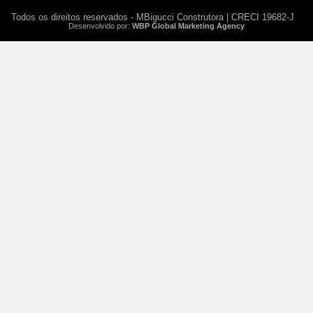
Todos os direitos reservados - MBigucci Construtora | CRECI 19682-J
Desenvolvido por:
WBP Global Marketing Agency