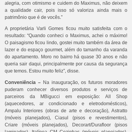
alegria, com otimismo e cuidem do Maximus, não deixem
a qualidade cair, pois isso só valoriza ainda mais o
patrimônio que é de vocês.”
A proprietária Varli Gomes ficou muito satisfeita com o
resultado: “Quando conheci o Maximus, achei o máximo!
O paisagismo ficou lindo, gostei muito também da área de
lazer e do espaço gourmet, além do tamanho da varanda
do apartamento. Moro no bairro há quase 30 anos e não
queria sair daqui, principalmente por causa da segurança
que temos. Estou muito feliz”, disse.
Conveniência –
Na inauguração, os futuros moradores
puderam conhecer diversos produtos e serviços de
parceiros da MBigucci em exposição: All Shop
(aquecedores, ar condicionado e eletrodomésticos),
Ampalu Interiores (obras de arte e decoração), Astratto
(móveis planejados), Ciasul (pisos e revestimentos),
Criare (móveis planejados), Decorart/Durafloor (pisos
laminados), Italínea CM Cozinhas (móveis planejados),