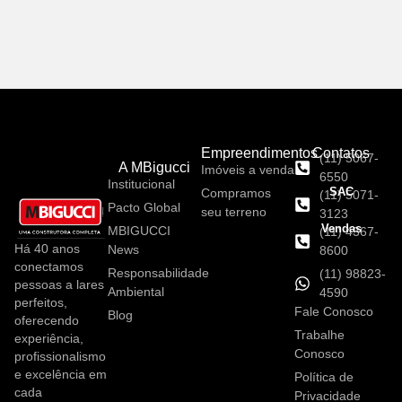
Empreendimentos
Contatos
(11) 5067-
A MBigucci
Imóveis a venda
6550
Institucional
SAC
Compramos
(11) 5071-
Pacto Global
seu terreno
3123
Vendas
MBIGUCCI
(11) 4367-
Há 40 anos
News
8600
conectamos
Responsabilidade
(11) 98823-
pessoas a lares
Ambiental
4590
perfeitos,
Fale Conosco
Blog
oferecendo
Trabalhe
experiência,
Conosco
profissionalismo
e excelência em
Política de
cada
Privacidade