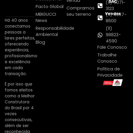
venda
SAC
(11) 5071-
Pacto Global
Compramos
3123
Vendas
MBIGUCCI
seu terreno
(11) 4367-
Há 40 anos
News
8600
conectamos
Responsabilidade
(11)
pessoas a
Ambiental
98823-
lares perfeitos,
4590
Blog
oferecendo
Fale Conosco
experiência,
Trabalhe
profissionalismo
Conosco
e excelência
em cada
Política de
transação.
Privacidade
É por isso que
fomos eleitos
como a Melhor
Construtora
do Brasil por 4
vezes
consecutivas,
além de ser
reconhecida