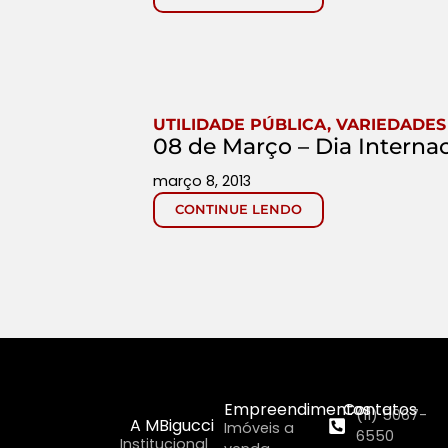
UTILIDADE PÚBLICA
,
VARIEDADES
08 de Março – Dia Interna
março 8, 2013
CONTINUE LENDO
Empreendimentos
Contatos
(11) 5067-
A MBigucci
Imóveis a
6550
Institucional