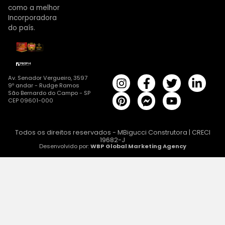
como a melhor
Incorporadora
do país.
Av. Senador Vergueiro, 3597
9º andar - Rudge Ramos
São Bernardo do Campo - SP
CEP 09601-000
Todos os direitos reservados - MBigucci Construtora | CRECI
19682-J
Desenvolvido por:
WBP Global Marketing Agency