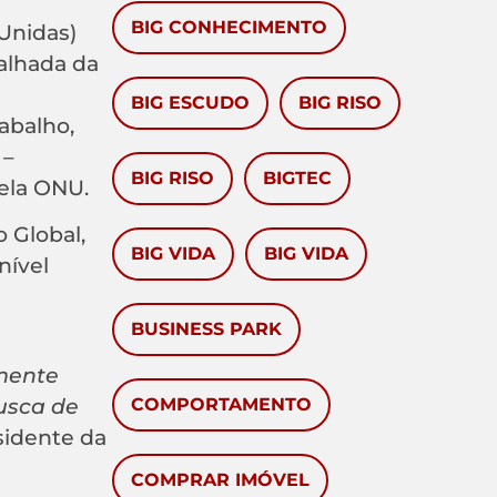
BIG CONHECIMENTO
Unidas)
alhada da
BIG ESCUDO
BIG RISO
abalho,
 –
BIG RISO
BIGTEC
ela ONU.
 Global,
BIG VIDA
BIG VIDA
nível
BUSINESS PARK
mente
usca de
COMPORTAMENTO
sidente da
COMPRAR IMÓVEL