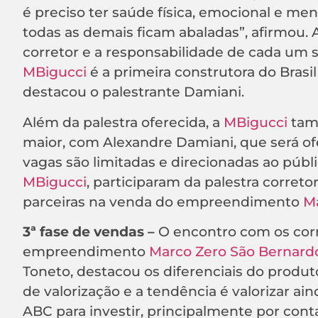
é preciso ter saúde física, emocional e me
todas as demais ficam abaladas”, afirmou. A
corretor e a responsabilidade de cada um s
MBigucci
é a primeira construtora do Brasil
destacou o palestrante Damiani.
Além da palestra oferecida, a
MBigucci
tam
maior, com Alexandre Damiani, que será of
vagas são limitadas e direcionadas ao públi
MBigucci
, participaram da palestra corret
parceiras na venda do empreendimento
M
3ª fase de vendas –
O encontro com os corr
empreendimento
Marco Zero São Bernard
Toneto, destacou os diferenciais do produto
de valorização e a tendência é valorizar a
ABC para investir, principalmente por cont