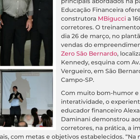
principais abordados na p
Educação Financeira ofere
construtora
MBigucci
a 16
corretores. O treinament
dia 26 de março, no plant
vendas do empreendime
Zero São Bernardo
, locali
Kennedy, esquina com Av
Vergueiro, em São Bernar
Campo-SP.
Com muito bom-humor e
interatividade, o experien
educador financeiro Alex
Daminani demonstrou ao
corretores, na prática, a 
is, com metas e objetivos estabelecidos. “Na 