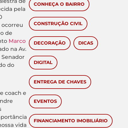
alestra de
CONHEÇA O BAIRRO
cida pela
0
CONSTRUÇÃO CIVIL
o ocorreu
ão de
nto
Marco
DECORAÇÃO
DICAS
zado na Av.
. Senador
DIGITAL
do do
ENTREGA DE CHAVES
te coach e
andre
EVENTOS
s
importância
FINANCIAMENTO IMOBILIÁRIO
nossa vida