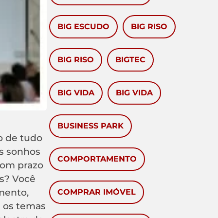
BIG ESCUDO
BIG RISO
BIG RISO
BIGTEC
BIG VIDA
BIG VIDA
BUSINESS PARK
o de tudo
s sonhos
COMPORTAMENTO
com prazo
os? Você
mento,
COMPRAR IMÓVEL
 os temas