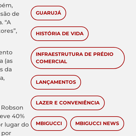
mbém,
GUARUJÁ
ssão de
. “A
ores”,
HISTÓRIA DE VIDA
ento
INFRAESTRUTURA DE PRÉDIO
a (as
COMERCIAL
is da
a,
LANÇAMENTOS
LAZER E CONVENIÊNCIA
, Robson
teve 40%
MBIGUCCI
MBIGUCCI NEWS
r lugar do
 por