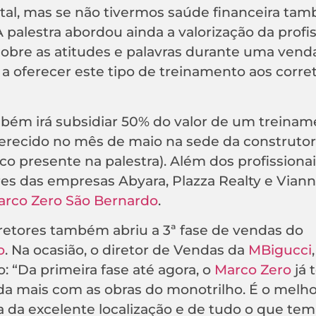
ntal, mas se não tivermos saúde financeira ta
 palestra abordou ainda a valorização da profi
obre as atitudes e palavras durante uma venda
 a oferecer este tipo de treinamento aos corret
bém irá subsidiar 50% do valor de um treinam
erecido no mês de maio na sede da construtor
co presente na palestra). Além dos profissiona
ores das empresas Abyara, Plazza Realty e Viann
arco Zero São Bernardo
.
etores também abriu a 3ª fase de vendas do
o
. Na ocasião, o diretor de Vendas da
MBigucci
: “Da primeira fase até agora, o
Marco Zero
já 
inda mais com as obras do monotrilho. É o melho
a da excelente localização e de tudo o que tem