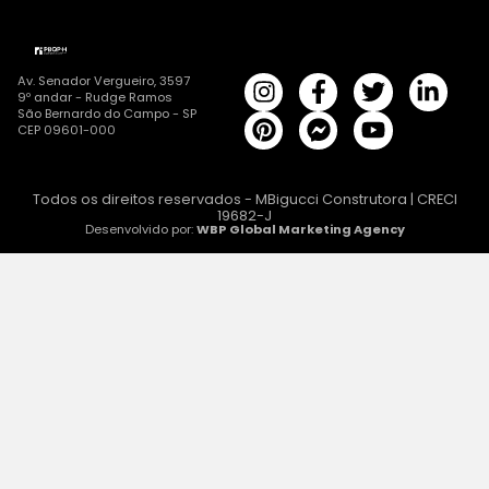
Av. Senador Vergueiro, 3597
9º andar - Rudge Ramos
São Bernardo do Campo - SP
CEP 09601-000
Todos os direitos reservados - MBigucci Construtora | CRECI
19682-J
Desenvolvido por:
WBP Global Marketing Agency