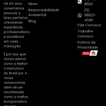
Há 40 anos
News
8600
conectamos
Responsabilidade
(11)
pessoas a
Ambiental
98823-
lares perfeitos,
4590
Blog
oferecendo
Fale Conosco
experiência,
Trabalhe
profissionalismo
Conosco
e excelência
em cada
Política de
transação.
Privacidade
É por isso que
fomos eleitos
como a Melhor
Construtora
do Brasil por 4
vezes
consecutivas,
além de ser
reconhecida
como a melhor
Incorporadora