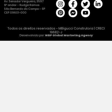
Av. Senador Vergueiro, 3597
9º andar - Rudge Ramos
São Bernardo do Campo - SP
CEP 09601-000
Todos os direitos reservados - MBigucci Construtora | CRECI
19682-J
Desenvolvido por:
WBP Global Marketing Agency