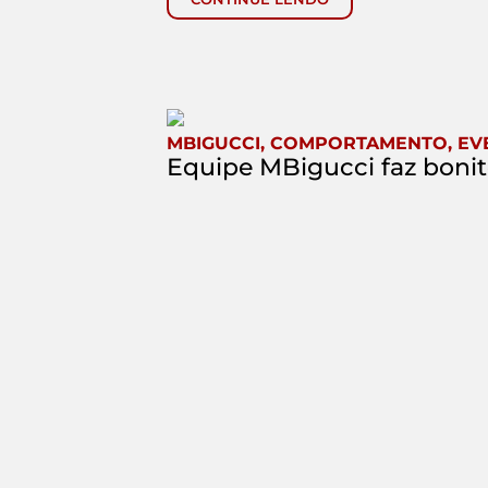
MBIGUCCI
,
COMPORTAMENTO
,
EV
Equipe MBigucci faz boni