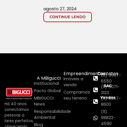
agosto 27, 2024
CONTINUE LENDO
Empreendimentos
Contatos
(11) 5067-
A MBigucci
Imóveis a
6550
Institucional
venda
SAC
(11) 5071-
Pacto Global
Compramos
3123
Vendas
MBIGUCCI
seu terreno
(11) 4367-
Há 40 anos
News
8600
conectamos
Responsabilidade
(11)
pessoas a
Ambiental
98823-
lares perfeitos,
4590
Blog
oferecendo