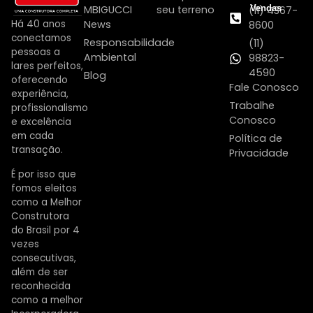
MBIGUCCI
seu terreno
Vendas
(11) 4367-
Há 40 anos
News
8600
conectamos
Responsabilidade
(11)
pessoas a
Ambiental
98823-
lares perfeitos,
4590
Blog
oferecendo
Fale Conosco
experiência,
Trabalhe
profissionalismo
Conosco
e excelência
em cada
Política de
transação.
Privacidade
É por isso que
fomos eleitos
como a Melhor
Construtora
do Brasil por 4
vezes
consecutivas,
além de ser
reconhecida
como a melhor