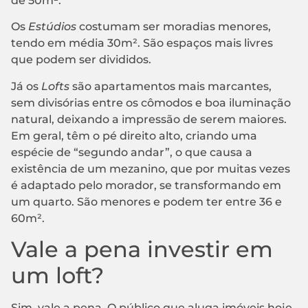
de 50m².
Os
Estúdios
costumam ser moradias menores,
tendo em média 30m². São espaços mais livres
que podem ser divididos.
Já os
Lofts
são apartamentos mais marcantes,
sem divisórias entre os cômodos e boa iluminação
natural, deixando a impressão de serem maiores.
Em geral, têm o pé direito alto, criando uma
espécie de “segundo andar”, o que causa a
existência de um mezanino, que por muitas vezes
é adaptado pelo morador, se transformando em
um quarto. São menores e podem ter entre 36 e
60m².
Vale a pena investir em
um loft?
Sim, vale a pena. O público que aluga imóveis hoje