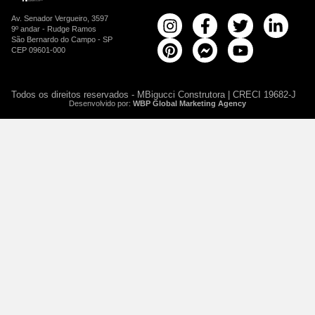
Av. Senador Vergueiro, 3597
9º andar - Rudge Ramos
São Bernardo do Campo - SP
CEP 09601-000
Todos os direitos reservados - MBigucci Construtora | CRECI 19682-J
Desenvolvido por:
WBP Global Marketing Agency