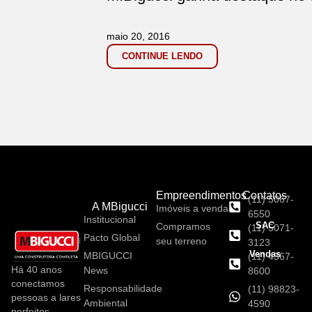
maio 20, 2016
CONTINUE LENDO
Empreendimentos
Contatos
(11) 5067-
A MBigucci
Imóveis a venda
6550
Institucional
SAC
Compramos
(11) 5071-
Pacto Global
seu terreno
3123
Vendas
MBIGUCCI
(11) 4367-
Há 40 anos
News
8600
conectamos
Responsabilidade
(11) 98823-
pessoas a lares
Ambiental
4590
perfeitos,