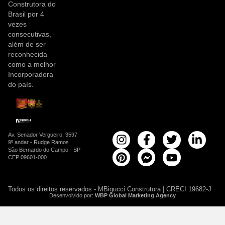
Construtora do
Brasil por 4
vezes
consecutivas,
além de ser
reconhecida
como a melhor
Incorporadora
do país.
Av. Senador Vergueiro, 3597
9º andar - Rudge Ramos
São Bernardo do Campo - SP
CEP 09601-000
Todos os direitos reservados - MBigucci Construtora | CRECI 19682-J
Desenvolvido por:
WBP Global Marketing Agency