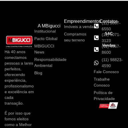
Empreendimentos
Contatos
(11) 5067-
A MBigucci
Imóveis a venda
6550
Institucional
SAC
Compramos
(11) 5071-
Pacto Global
seu terreno
3123
Vendas
MBIGUCCI
(11) 4367-
Há 40 anos
News
8600
conectamos
Responsabilidade
(11) 98823-
pessoas a lares
Ambiental
4590
perfeitos,
Fale Conosco
Blog
oferecendo
Trabalhe
experiência,
Conosco
profissionalismo
e excelência em
Política de
cada
Privacidade
transação.
É por isso que
fomos eleitos
como a Melhor