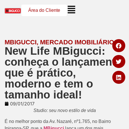
Área do Cliente
MBIGUCCI
,
MERCADO IMOBILIÁRIO
New Life MBigucci:
conheça o lançamento
que é prático,
moderno e tem o
tamanho ideal!
09/01/2017
Studio: seu novo estilo de vida
É no melhor ponto da Av. Nazaré, nº1.765, no Bairro
Ipiranga-SP, que a
MBigucci
lança um dos mais