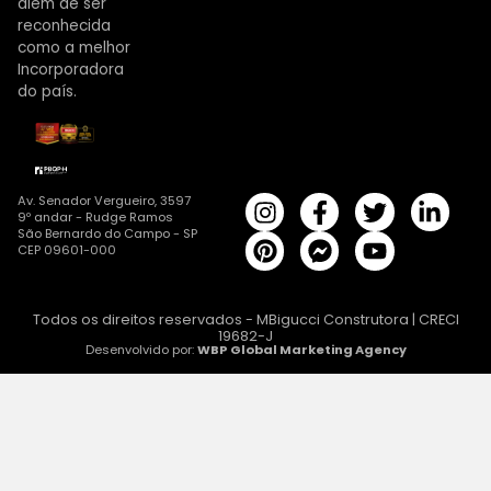
além de ser
reconhecida
como a melhor
Incorporadora
do país.
Av. Senador Vergueiro, 3597
9º andar - Rudge Ramos
São Bernardo do Campo - SP
CEP 09601-000
Todos os direitos reservados - MBigucci Construtora | CRECI
19682-J
Desenvolvido por:
WBP Global Marketing Agency