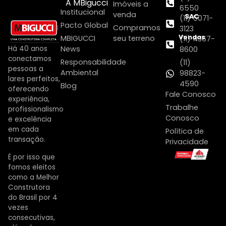
A MBigucci
Imóveis a
6550
Institucional
venda
SAC
(11) 5071-
Pacto Global
Compramos
3123
Vendas
MBIGUCCI
seu terreno
(11) 4367-
Há 40 anos
News
8600
conectamos
Responsabilidade
(11)
pessoas a
Ambiental
98823-
lares perfeitos,
4590
Blog
oferecendo
Fale Conosco
experiência,
Trabalhe
profissionalismo
Conosco
e excelência
em cada
Política de
transação.
Privacidade
É por isso que
fomos eleitos
como a Melhor
Construtora
do Brasil por 4
vezes
consecutivas,